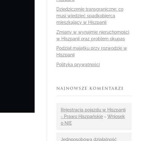
Dziedziczenie transgraniczne: co
musi wiedzieć spadkobierca
mieszkający w Hiszpanii
Zmiany w wynajmie nieruchomości
w Hiszpanii oraz problem okupas
Podział majątku przy rozwodzie w
Hiszpanii
Polityka prywatności
NAJNOWSZE KOMENTARZE
Rejestracja pojazdu w Hiszpanii
- Prawo Hiszpańskie
-
Wniosek
o NIE
Jednoosobowa działalność