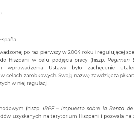
a
 España
zonej po raz pierwszy w 2004 roku i regulującej spe
o Hiszpanii w celu podjęcia pracy (hiszp.
Regimen E
em wprowadzenia Ustawy było zachęcenie utale
 w celach zarobkowych. Swoją nazwę zawdzięcza piłkar
ych w niej regulacji.
chodowym (hiszp.
IRPF – Impuesto sobre la Renta de
odów uzyskanych na terytorium Hiszpanii i pozwala na 