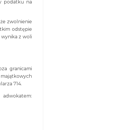
ty podatku na
 że zwolnienie
ótkim odstępie
 wynika z woli
oza granicami
w majątkowych
larza 714.
 adwokatem: