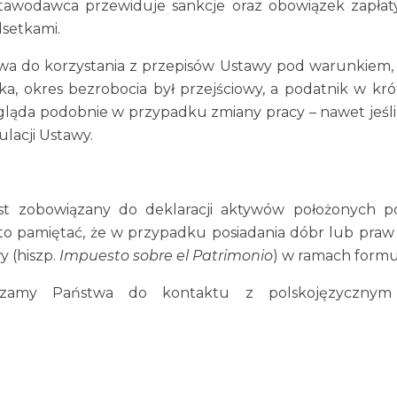
 ustawodawca przewiduje sankcje oraz obowiązek zapła
dsetkami.
rawa do korzystania z przepisów Ustawy pod warunkiem,
ka, okres bezrobocia był przejściowy, a podatnik w kr
gląda podobnie w przypadku zmiany pracy – nawet jeśli
ulacji Ustawy.
st zobowiązany do deklaracji aktywów położonych p
rto pamiętać, że w przypadku posiadania dóbr lub pra
y (hiszp.
Impuesto sobre el Patrimonio
) w ramach formu
szamy Państwa do kontaktu z polskojęzycznym