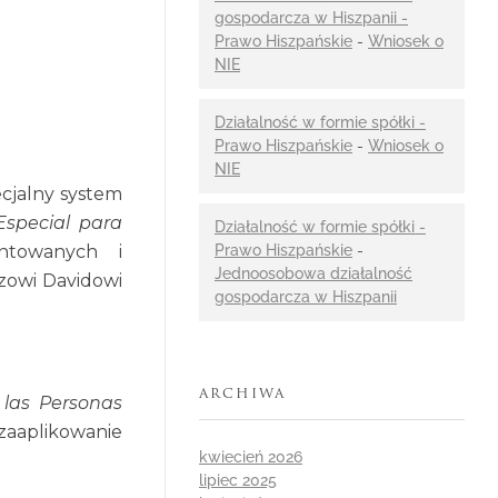
gospodarcza w Hiszpanii -
Prawo Hiszpańskie
-
Wniosek o
NIE
Działalność w formie spółki -
Prawo Hiszpańskie
-
Wniosek o
NIE
cjalny system
special para
Działalność w formie spółki -
Prawo Hiszpańskie
-
ntowanych i
Jednoosobowa działalność
zowi Davidowi
gospodarcza w Hiszpanii
ARCHIWA
 las Personas
zaaplikowanie
kwiecień 2026
lipiec 2025