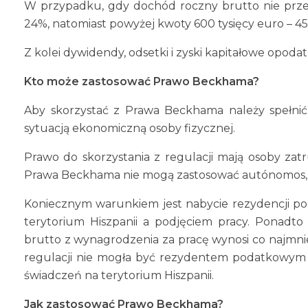
W przypadku, gdy dochód roczny brutto nie przek
24%, natomiast powyżej kwoty 600 tysięcy euro – 4
Z kolei dywidendy, odsetki i zyski kapitałowe opod
Kto może zastosować Prawo Beckhama?
Aby skorzystać z Prawa Beckhama należy spełnić
sytuacją ekonomiczną osoby fizycznej.
Prawo do skorzystania z regulacji mają osoby zat
Prawa Beckhama nie mogą zastosować autónomos, c
Koniecznym warunkiem jest nabycie rezydencji pod
terytorium Hiszpanii a podjęciem pracy. Ponad
brutto z wynagrodzenia za pracę wynosi co najmniej
regulacji nie mogła być rezydentem podatkowym w
świadczeń na terytorium Hiszpanii.
Jak zastosować Prawo Beckhama?