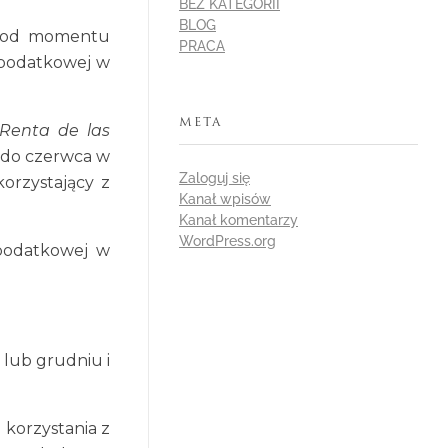
BEZ KATEGORII
BLOG
y od momentu
PRACA
 podatkowej w
META
 Renta de las
a do czerwca w
Zaloguj się
orzystający z
Kanał wpisów
Kanał komentarzy
WordPress.org
 podatkowej w
 lub grudniu i
 korzystania z