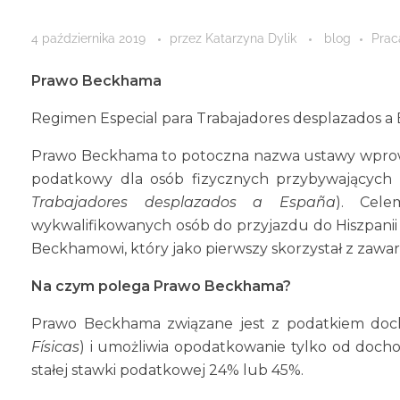
4 października 2019
przez
Katarzyna Dylik
blog
Prac
Prawo Beckhama
Regimen Especial para Trabajadores desplazados a
Prawo Beckhama to potoczna nazwa ustawy wprowad
podatkowy dla osób fizycznych przybywających d
Trabajadores desplazados a España
). Cel
wykwalifikowanych osób do przyjazdu do Hiszpanii
Beckhamowi, który jako pierwszy skorzystał z zawart
Na czym polega Prawo Beckhama?
Prawo Beckhama związane jest z podatkiem do
Físicas
) i umożliwia opodatkowanie tylko od doch
stałej stawki podatkowej 24% lub 45%.