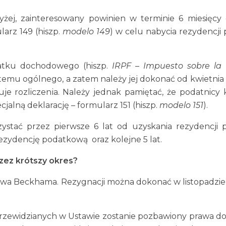
ej, zainteresowany powinien w terminie 6 miesięc
larz 149 (hiszp.
modelo 149
) w celu nabycia rezydencji
odatku dochodowego (hiszp.
IRPF – Impuesto sobre la
ystemu ogólnego, a zatem należy jej dokonać od kwietni
e rozliczenia. Należy jednak pamiętać, że podatnicy k
lną deklarację – formularz 151 (hiszp.
modelo 151
).
zystać przez pierwsze 6 lat od uzyskania rezydencji
 rezydencję podatkową oraz kolejne 5 lat.
zez krótszy okres?
rawa Beckhama. Rezygnacji można dokonać w listopadzie
 przewidzianych w Ustawie zostanie pozbawiony prawa do